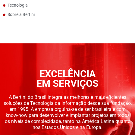
Tecnologia
Sobre a Bertini
EXCELÊNCIA
EM SERVIÇOS
A Bertini do Brasil integra as melhores e mais eficientes
soluções de Tecnologia da Informação desde sua fundação,
em 1995. A empresa orgulha-se de ser brasileira e com
know-how para desenvolver e implantar projetos em todos
os níveis de complexidade, tanto na América Latina quanto
nos Estados Unidos e na Europa.