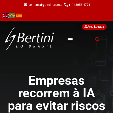
comercial@bertini.com.br
(11) 3056-4771
Àrea Logada
Nossas Soluções
Nossos Treinamentos
Empresas
recorrem à IA
para evitar riscos